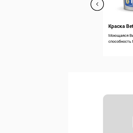
Краска Betek Super Plus
Краска Be
Высочайшее качество Придает
Моющаяся В
матовый и гладкий вид Обладает
способность 
е
структурой с высокими
Стойкость к 
водоотталкивающими свойствами
загрязнению 
Высокая кроющая способность
валика и кис
ю
Прекрасно проникает в поверхность
краскопульта
нанесения Обладает высокой
Описание Кр
воздухопроницаемостью Не образует
водоэмульс
пузырей и не отслаивается…