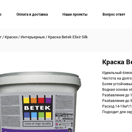
о
Оплата и доставка
Наши проекты
Вопрос ответ
г
/
Краски
/
Интерьерные
/
Краска Betek Elixir Silk
Краска Be
Идеальный блеск
Чистота на долг
Более устойчивы
Водная основа о
Разбавление до 1
Разбавление до 
Расход 14-19м²/1
Подходит для ок