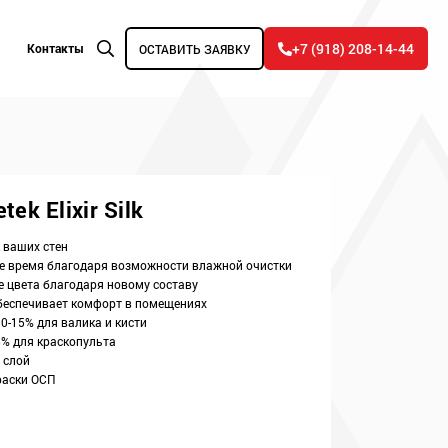
+7 (918) 208-14-44
Контакты
ОСТАВИТЬ ЗАЯВКУ
tek Elixir Silk
 ваших стен
ое время благодаря возможности влажной очистки
е цвета благодаря новому составу
беспечивает комфорт в помещениях
0-15% для валика и кисти
5% для краскопульта
 слой
раски ОСП