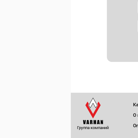
Ка
О
Оп
Группа компаний