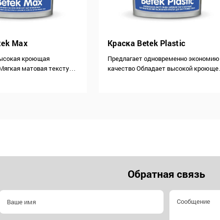
tek Max
Краска Betek Plastic
ысокая кроющая
Предлагает одновременно экономию
Мягкая матовая текстура
качество Обладает высокой кроюще
поверхностному
способностью и водостойкостью
Разбавление до 20% для
Прекрасно проникает в поверхность
ти Разбавление до 10% для
нанесения Не образует пузырей и не
 Расход 13-18м²/1 слой
отслаивается Благодаря водной осно
аски Матовая
не имеет неприятного запаха Не…
ионная…
Обратная связь