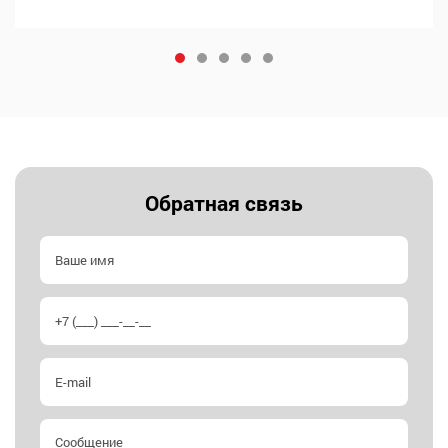
проникает в поверхность нанесения Обладает высокой
воздухопроницаемостью Не образует пузырей и не
отслаивается…
Обратная связь