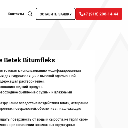
+7 (918) 208-14-44
Контакты
ОСТАВИТЬ ЗАЯВКУ
 Betek Bitumfleks
ая готовая к использованию модифицированная
ия для гидроизоляции с высокой адгезионной
содержащая растворителей.
ьзованию жидкий продукт.
евосходное сцепление с сухими и влажными
азрушение вследствие воздействия влаги, истирание
утренних поверхностей, обеспечивая надлежащую
щать поверхность от воды и сырости, не теряя своей
ости при появлении возможных структурных