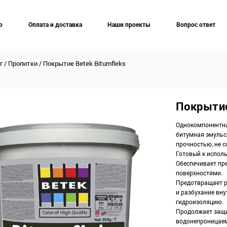
о
Оплата и доставка
Наши проекты
Вопрос ответ
г
/
Пропитки
/
Покрытие Betek Bitumfleks
Покрытие
Однокомпонентн
битумная эмульс
прочностью, не 
Готовый к испол
Обеспечивает пр
поверхностями.
Предотвращает р
и разбухание вн
гидроизоляцию.
Продолжает защи
водонепроницаем