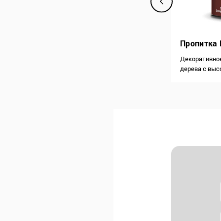
Пропитка Betek Bepermo
Пропитка 
Обеспечивает водонепроницаемость,
Декоративное
предотвращая образование
дерева с выс
капиллярных трещин и разрывов на
проникновени
штукатурке, цементной стяжке и
смол. Обесп
бетоне, посредством химической
защиту проти
реакции гидрофобных
Обеспечивает
(водоотталкивающих) химических
с поверхност
веществ с цементом, содержащимся в
Защитное ср
растворе. Таким образом, создается
поверхность…