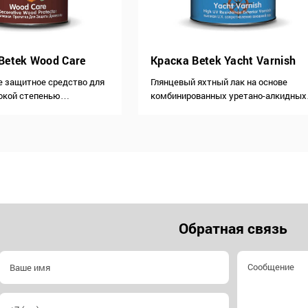
Betek Wood Care
Краска Betek Yacht Varnish
 защитное средство для
Глянцевый яхтный лак на основе
окой степенью
комбинированных уретано-алкидных
я на основе алкидных
смол образует гладкую и стойкую
ечивает превосходную
поверхность. Благодаря содержанию
в сизой плесени
абсорбирующих веществ является
 превосходное сцепление
отличной защитой для деревянных
ью для лака или краски
поверхностей Образует гладкую и
едство…
стойкую поверхность. Устойчив к…
Обратная связь